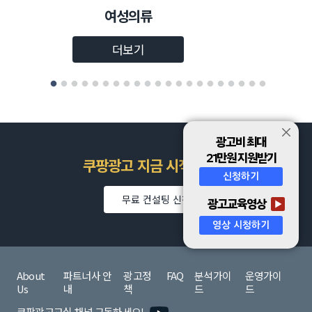
여성의류
더보기
광고비 최대
21만원 지원받기
쿠팡광고 지금 시작하세요
신청하기
무료 컨설팅 신청
광고교육영상
영상 시청하기
About
파트너사 안
광고정
FAQ
분석가이
운영가이
Us
내
책
드
드
쿠팡광고교실 채널 구독하세요!