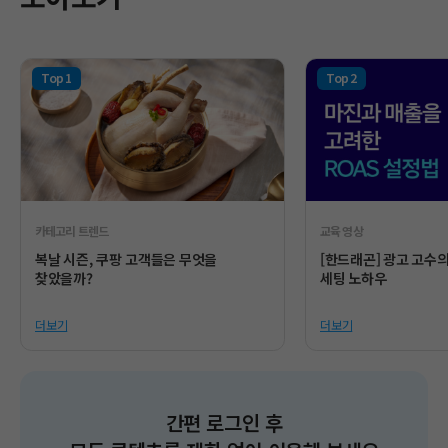
카테고리 트렌드
교육 영상
복날 시즌, 쿠팡 고객들은 무엇을
[한드래곤] 광고 고수
찾았을까?
세팅 노하우
더보기
더보기
간편 로그인 후​