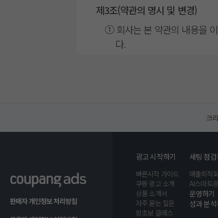
제3조(약관의 명시 및 변경)
① 회사는 본 약관의 내용을 
다.
② 회사는 약관의 규제에 관한 
③ 회사가 본 약관을 변경할 
일 전부터 적용일 이후 상당
이 이용자에게 불리한 경우에
크리
지, 이용자 전용시스템등 에
④ 이용자는 변경약관에 동의하
광고 시작하기
세팅 점검
⑤ 본 약관에서 정하지 아니한
빠른시작 가이드
매출최적화
제 등에 관한 법률, 공정거
쿠팡 광고 소개
AI스마트
상품 소개서
운영하기
판매자 개인정보 처리방침
제4조(약관의 동의)
자주 묻는 질문
성과 분석
왕초보 클래스