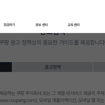
점검하기
정보 센터
교육 센터
광고정책
쿠팡 광고 정책상의 중요한 가이드를 제공합니다
세팅 점검하기
광고 노하우
동영상 교육
매출최적화 광고
트렌드 인사이트
웨비나
AI스마트광고
자주 묻는 질문
광고정책
운영하기
쿠팡라이브 소개
성과 분석하기
제공하는 쿠팡 주식회사 또는 그 계열사(서비스 제공의 주체
www.coupang.com), 모바일 애플리케이션, 모바일 웹