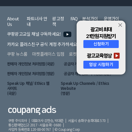
About
파트너사 안
광고정
FAQ
분석가이
운영가이
Us
내
책
드
드
광고비 최대
쿠팡광고교실 채널 구독하세요!
21만원 지원받기
카카오 플러스친구 공식 계정 추가하세요!
신청하기
쿠팡 뉴스룸
마켓플레이스 입점
로켓배송 입점
광고교육영상
판매자 개인정보 처리방침(국문)
공급자 개인정보 처리방침(국문)
영상 시청하기
판매자 개인정보 처리방침(영문)
공급자 개인정보 처리방침(영문)
Speak Up 채널/ Ethics 웹
Speak Up Channels / Ethics
사이트
Website
(국문)
(영문)
쿠팡 주식회사 | 대표이사 강한승, 박대준 |
서울시 송파구 송파대로 570 |
통신판매업신고 2017 - 서울송파 - 0680 |
사업자 등록번호 120-88-00767 |
© Coupang Corp