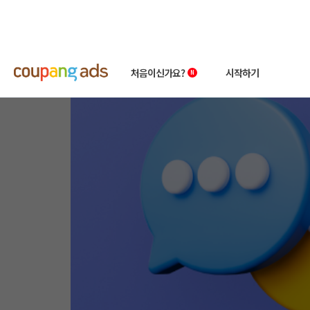
‘AI 기반 상품명 자동 최
처음이신가요?
시작하기
쿠팡 광고 소개
빠른시작 가이드
왕초보 클래스
상품 소개서
성공사례
첫 광고 혜택