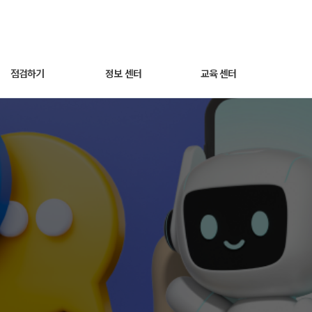
적화 기능’으로 광고 성과 높이기
점검하기
정보 센터
교육 센터
세팅 점검하기
광고 노하우
동영상 교육
매출최적화 광고
트렌드 인사이트
웨비나
AI스마트광고
자주 묻는 질문
운영하기
쿠팡라이브 소개
성과 분석하기