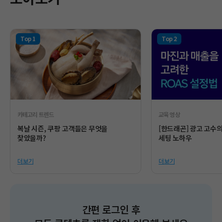
카테고리 트렌드
교육 영상
복날 시즌, 쿠팡 고객들은 무엇을
[한드래곤] 광고 고수
찾았을까?
세팅 노하우
더보기
더보기
간편 로그인 후​