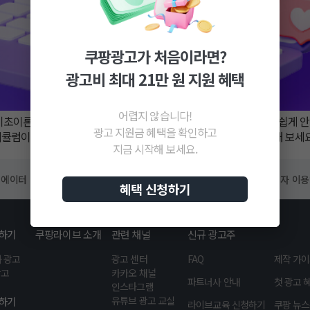
쿠팡광고가 처음이라면?
광고비 최대 21만 원 지원 혜택
어렵지 않습니다!
 기초이론 부터 등록 방법까지! ✔️초보 광고주 분들의 눈높이에 맞춰 쉽게 안
광고 지원금 혜택을 확인하고
리큘럼이 마련되어 있습니다. 각 교육에서 다루는 주요 내용을 확인해 보세요!
지금 시작해 보세요.
에이터 이용약관
크리에이터 서비스 이용 정책
판매자 이
혜택 신청하기
하기
쿠팡라이브 소개
관련 채널
신규 광고주
 광고
광고 센터
FAQ
제작 가
광고
카카오 채널
파트너사 안내
첫 광고 
인스타그램
유튜브 광고 교실
하기
라이브교육 신청하기
쿠팡 뉴