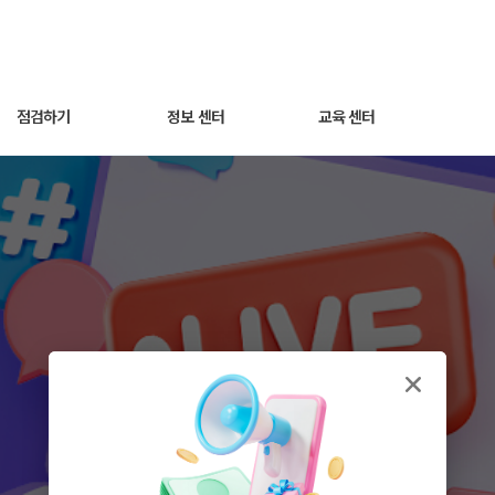
교육 – 선착순 접수
점검하기
정보 센터
교육 센터
세팅 점검하기
광고 노하우
동영상 교육
매출최적화 광고
트렌드 인사이트
웨비나
AI스마트광고
자주 묻는 질문
운영하기
쿠팡라이브 소개
성과 분석하기