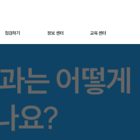
 확인하나요?
점검하기
정보 센터
교육 센터
세팅 점검하기
광고 노하우
동영상 교육
매출최적화 광고
트렌드 인사이트
웨비나
AI스마트광고
자주 묻는 질문
운영하기
쿠팡라이브 소개
성과 분석하기