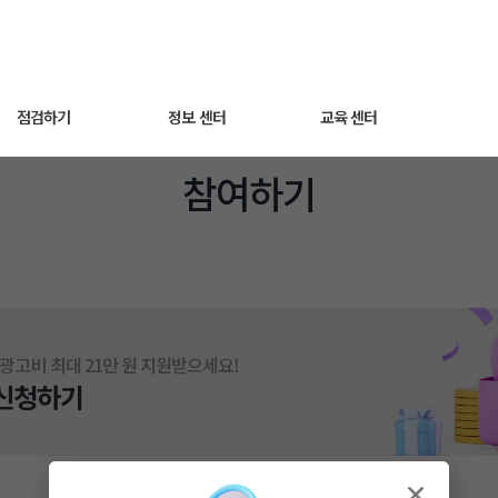
점검하기
정보 센터
교육 센터
참여하기
세팅 점검하기
광고 노하우
동영상 교육
매출최적화 광고
트렌드 인사이트
웨비나
AI스마트광고
자주 묻는 질문
운영하기
쿠팡라이브 소개
광고비 최대 21만 원 지원받으세요!
성과 분석하기
 신청하기