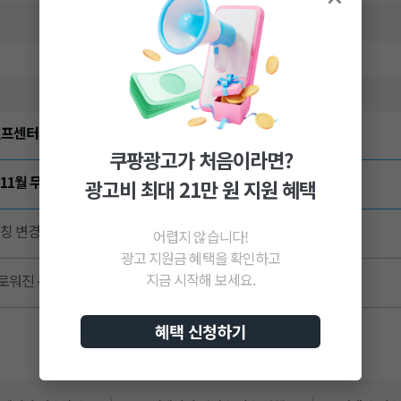
ALL
공지사항
이벤트
제목
헬프센터 & 콜센터] 도움이 필요하신가요?
05
쿠팡광고가 처음이라면?
 11월 무료 온라인 광고 교육 – 선착순 접수
광고비 최대 21만 원 지원 혜택
21
명칭 변경] 쿠팡 광고 조직의 새로운 이름, Coupang Ads
어렵지 않습니다!
09
광고 지원금 혜택을 확인하고
지금 시작해 보세요.
로워진 쿠팡애즈 공식 홈 활용 가이드
12
혜택 신청하기