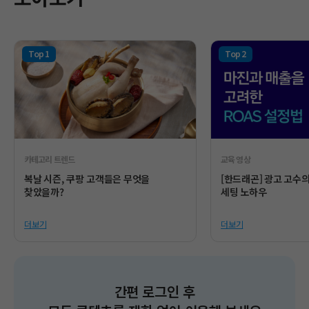
카테고리 트렌드
교육 영상
복날 시즌, 쿠팡 고객들은 무엇을
[한드래곤] 광고 고수
찾았을까?
세팅 노하우
더보기
더보기
간편 로그인 후​