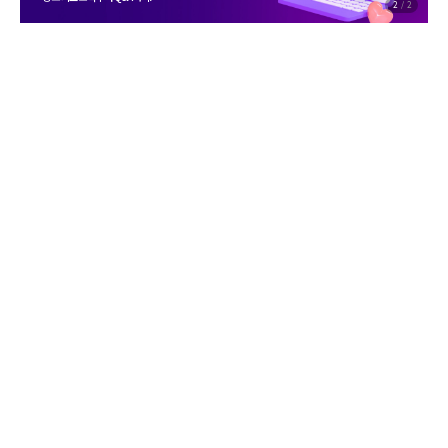
2
/
2
지금 바로
적용해보고 싶다면?
광고 시작하기
판매자 계정으로 시작​
목록으로 돌아가기
연관 콘텐츠를 확인해보세요.
교육 영상
[구익점] 쿠팡 광고 실험 결과 대공개