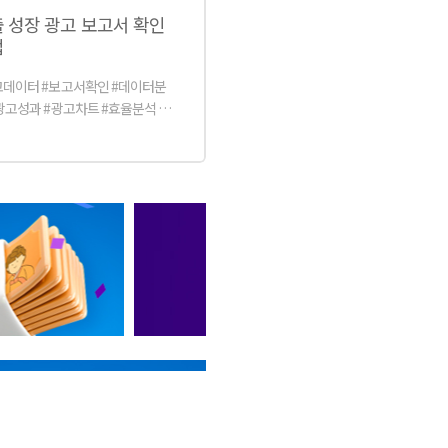
 성장 광고 보고서 확인
법
고데이터 #보고서확인 #데이터분
광고성과 #광고차트 #효율분석 #
효율체크 #광고집행옵션id #광고
매출발생 #검색영역 #비검색영역
부광고지면 #키워드성과 #간접주
 #직접주문수 #광고전환매출 #광
행상품명 #데이터개념 #상품광고
고센터 #보고서가이드 #보고서분
#보고서분석방법 #데이터활용 #매
과 #매출확인 #보고서예시 #보고
면 #데이터조회 #보고서조회 #보
보기 #보고서다운로드 #성과확인
니터링
웨비나를 통