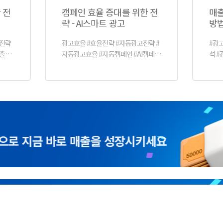
 전
캠페인 효율 증대를 위한 전
매출
략 - AI스마트 광고
방
고전략
광고효율 #효율전략 #자동광고전략 #
#광
매출최
자동광고효율 #자동캠페인 #AI캠페인
석 #
페인개
#AI광고효율 #AI광고전략 #AI스마트
광고
율증가
광고효율 #AI스마트광고전략 #캠페인
전환
목표광
개선 #캠페인관리 #효율증대 #효율증
#외
지 #
가 #목표광고수익률 #캠페인예산 #상
문수
세페이지 #학습기간
고집
#광
A까지!
석 
쿠팡 본사 직원이 직접 알려드립니다
출성
서화
고서
#모