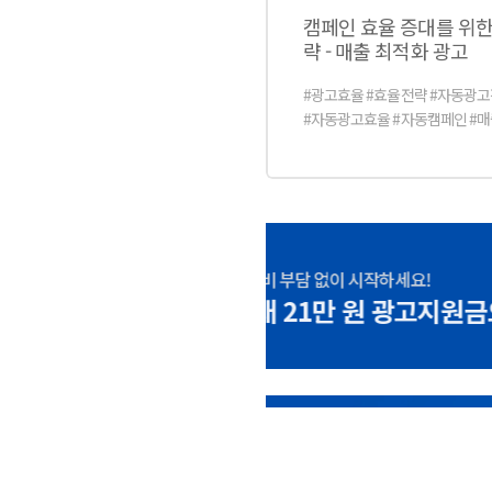
캠페인 효율 증대를 위한
략 - 매출 최적화 광고
#광고효율 #효율전략 #자동광
#자동광고효율 #자동캠페인 #
적화효율 #매출최적화전략 #캠
선 #캠페인관리 #효율증대 #효
#상품효율지수 #광고효율UP #
고수익률 #캠페인예산 #상세페이
학습기간
광고 기초 교육부터 Q&
웨비나를 통해 