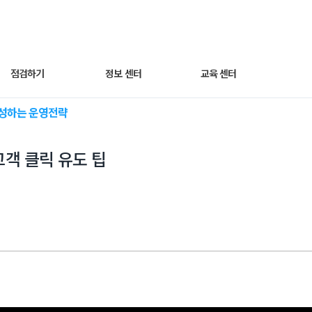
점검하기
정보 센터
교육 센터
달성하는 운영전략
세팅 점검하기
광고 노하우
동영상 교육
고객 클릭 유도 팁
매출최적화 광고
트렌드 인사이트
웨비나
AI스마트광고
자주 묻는 질문
운영하기
쿠팡라이브 소개
성과 분석하기