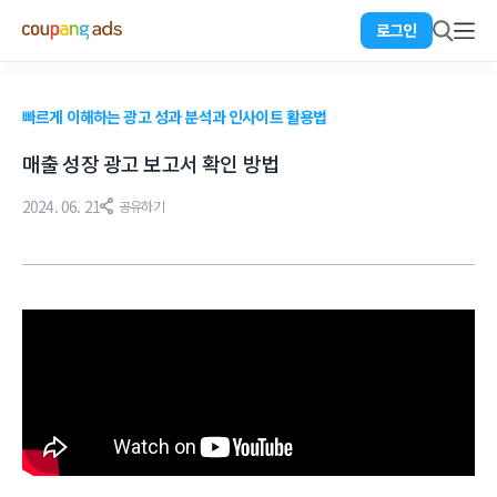
로그인
빠르게 이해하는 광고 성과 분석과 인사이트 활용법
매출 성장 광고 보고서 확인 방법
2024. 06. 21
공유하기
#광고데이터 #보고서확인 #데이터분석 #광고성과 #광고차트 #효율분석 #광고효율체크 #광고집행옵션id #광고전환매출발생 #검색영역 #비검색영역 #외부광고지면 #키워드성과 #간접주문수 #직접주문수 #광고전환매출 #광고집행상품명 #데이터개념 #상품광고 #광고센터 #보고서가이드 #보고서분석 #보고서분