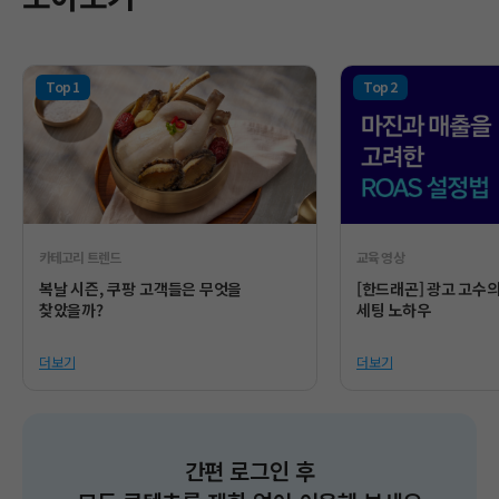
카테고리 트렌드
교육 영상
복날 시즌, 쿠팡 고객들은 무엇을
[한드래곤] 광고 고수
찾았을까?
세팅 노하우
더보기
더보기
간편 로그인 후​