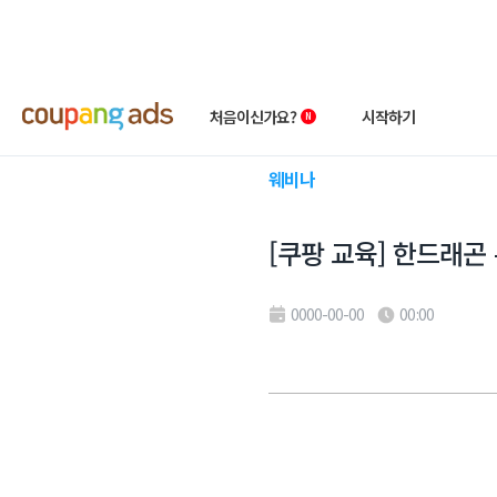
처음이신가요?
시작하기
웨비나
쿠팡 광고 소개
빠른시작 가이드
[쿠팡 교육] 한드래곤 특
왕초보 클래스
상품 소개서
성공사례
첫 광고 혜택
0000-00-00
00:00