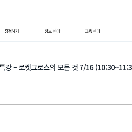
점검하기
정보 센터
교육 센터
세팅 점검하기
광고 노하우
동영상 교육
강 – 로켓그로스의 모든 것 7/16 (10:30~11:3
매출최적화 광고
트렌드 인사이트
웨비나
AI스마트광고
자주 묻는 질문
운영하기
쿠팡라이브 소개
성과 분석하기