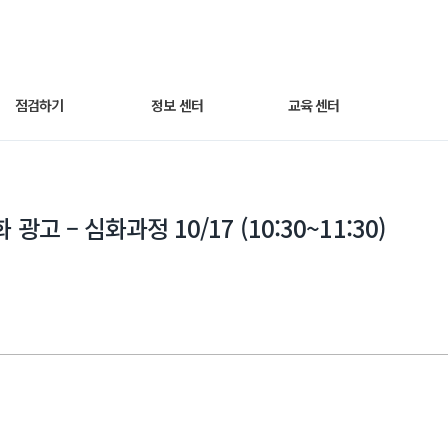
점검하기
정보 센터
교육 센터
세팅 점검하기
광고 노하우
동영상 교육
광고 – 심화과정 10/17 (10:30~11:30)
매출최적화 광고
트렌드 인사이트
웨비나
AI스마트광고
자주 묻는 질문
운영하기
쿠팡라이브 소개
성과 분석하기