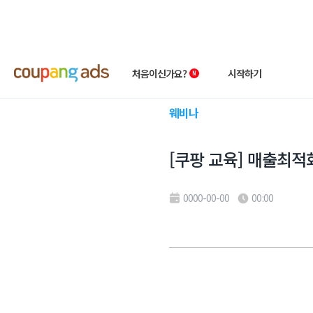
처음이신가요?
시작하기
웨비나
쿠팡 광고 소개
빠른시작 가이드
[쿠팡 교육] 매출최적화 
왕초보 클래스
상품 소개서
성공사례
첫 광고 혜택
0000-00-00
00:00