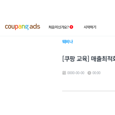
처음이신가요?
시작하기
웨비나
쿠팡 광고 소개
빠른시작 가이드
[쿠팡 교육] 매출최적화 
왕초보 클래스
상품 소개서
성공사례
첫 광고 혜택
0000-00-00
00:00