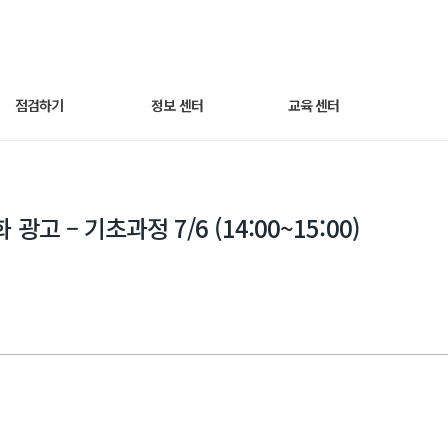
점검하기
정보 센터
교육 센터
세팅 점검하기
광고 노하우
동영상 교육
광고 – 기초과정 7/6 (14:00~15:00)
매출최적화 광고
트렌드 인사이트
웨비나
AI스마트광고
자주 묻는 질문
운영하기
쿠팡라이브 소개
성과 분석하기