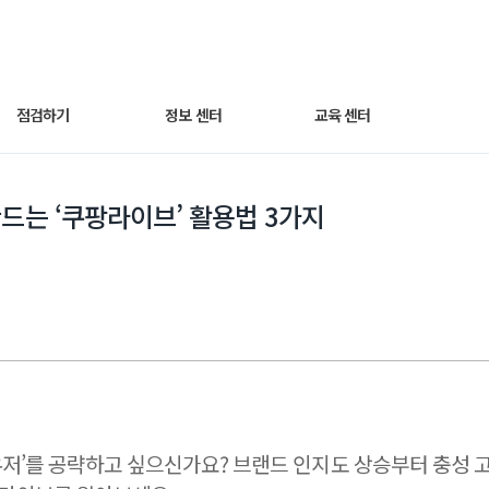
점검하기
정보 센터
교육 센터
세팅 점검하기
광고 노하우
동영상 교육
드는 ‘쿠팡라이브’ 활용법 3가지
매출최적화 광고
트렌드 인사이트
웨비나
AI스마트광고
자주 묻는 질문
운영하기
쿠팡라이브 소개
성과 분석하기
유저’를 공략하고 싶으신가요? 브랜드 인지도 상승부터 충성 고