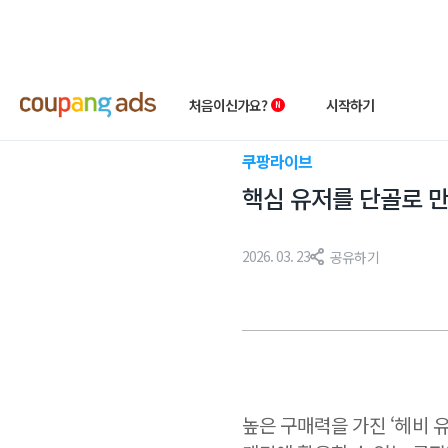
처음이신가요?
시작하기
쿠팡라이브
쿠팡 광고 소개
빠른시작 가이드
핵심 유저를 단골로 만
왕초보 클래스
상품 소개서
2026. 03. 23
공유하기
성공사례
첫 광고 혜택
높은 구매력을 가진 ‘헤비 