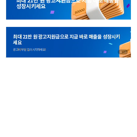
성장시키세요
매출을 성장시키
웨비나를 통해 쿠팡 본사
직원이 직접 알려드립니다
광고 기초 교육부터 Q&A까지!
1
/
2
지금 바로
적용해보고 싶다면?
광고 시작하기