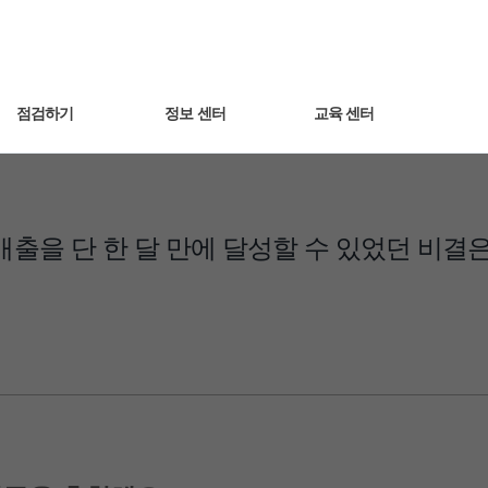
점검하기
정보 센터
교육 센터
세팅 점검하기
광고 노하우
동영상 교육
매출최적화 광고
 매출을 단 한 달 만에 달성할 수 있었던 비결
트렌드 인사이트
웨비나
AI스마트광고
자주 묻는 질문
운영하기
쿠팡라이브 소개
성과 분석하기