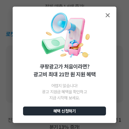
전체 매출 1.6배 증가!
로켓그로스 광고 후 24시간 내 상품광고 매출 변화
쿠팡광고가 처음이라면?
광고비 최대 21만 원 지원 혜택
어렵지 않습니다!
광고 지원금 혜택을 확인하고
지금 시작해 보세요.
혜택 신청하기
24시간 내 상품광고
매출 2배 증가!
전체 매출에서 광고 전환 매출 비중이
22년 4분기 대비 23년 1
분기 13% 증가!