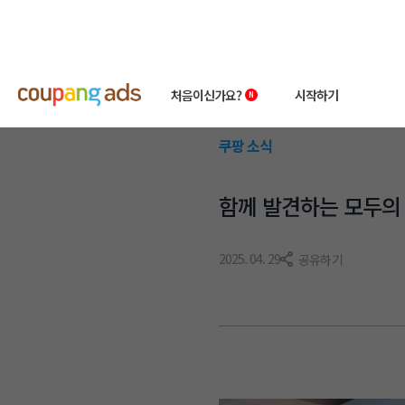
처음이신가요?
시작하기
쿠팡 소식
쿠팡 광고 소개
빠른시작 가이드
함께 발견하는 모두의 성
왕초보 클래스
상품 소개서
성공사례
첫 광고 혜택
2025. 04. 29
공유하기