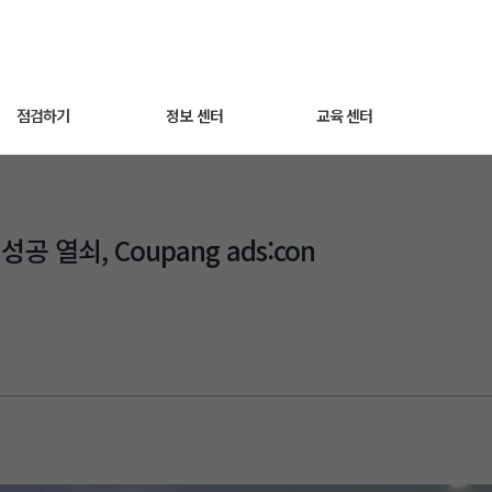
점검하기
정보 센터
교육 센터
세팅 점검하기
광고 노하우
동영상 교육
공 열쇠, Coupang ads:con
매출최적화 광고
트렌드 인사이트
웨비나
AI스마트광고
자주 묻는 질문
운영하기
쿠팡라이브 소개
성과 분석하기