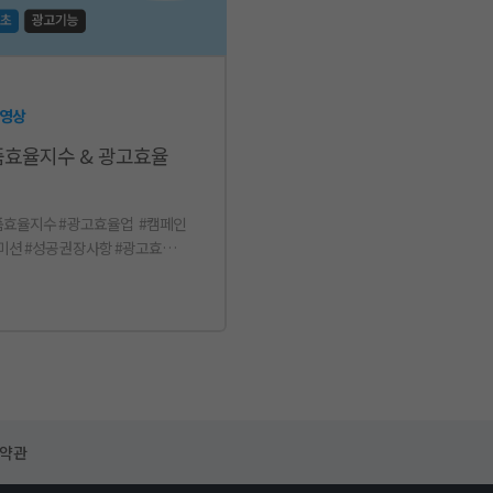
 영상
효율지수 & 광고효율
품효율지수 #광고효율업 #캠페인
미션 #성공권장사항 #광고효율
#광고효율 #효율지수 #상품효율 #
효율지수총족 #상품추천 #광고기
#광고기능활용 #자동운영
용약관