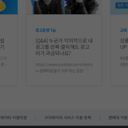
광고운영 Tip
교육
컨설
[Q&A] 누군가 악의적으로 내
상품
하기
광고를 반복 클릭해도 광고
UP
비가 과금되나요?
#상
https://www.youtube.com/shorts/V2VpW1gPgUU
성장
👀 판매자분들이 자주 하는 질문! "누
up 
가 장난으로 내 광고를 계속 클릭하면
상품
광고비가 계속 나가는 거 아닌가요?"
능 
💡 쿠팡애즈가 답합니다! 쿠팡에서는
조건 상
부정 클릭 탐지 시스템을 상시 운영하
지
여, 비정상적인 클릭은 무효 클릭으로
원 금액
처리하고 있습니다. 무효 클릭으로 확
인되는 경우, 여러 번 클릭이 발생해도
에이터 이용약관
크리에이터 서비스 이용 정책
판매자 이
광고비는 과금되지 않도록 조치하고
✅
있습니다. 예를 들어, 한 사람이 몇 초